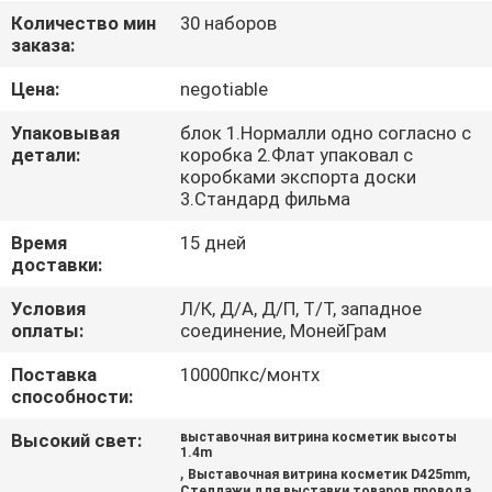
КАЧЕСТВА
Количество мин
30 наборов
заказа:
СВЯЖИТЕСЬ
Цена:
negotiable
МЫ
Упаковывая
блок 1.Нормалли одно согласно с
детали:
коробка 2.Флат упаковал с
коробками экспорта доски
НОВОСТИ
3.Стандард фильма
Время
15 дней
СЛУЧАИ
доставки:
Условия
Л/К, Д/А, Д/П, Т/Т, западное
КАРТА
оплаты:
соединение, МонейГрам
САЙТА
Поставка
10000пкс/монтх
способности:
PRIVACY
Высокий свет:
выставочная витрина косметик высоты
1.4m
POLICY
,
,
Выставочная витрина косметик D425mm
Стеллажи для выставки товаров провода