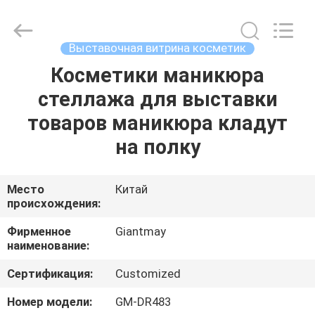
Metal
Production
Co,Ltd..
All
Rights
Выставочная витрина косметик
Reserved.
Developed
Косметики маникюра
ДОМ
by
ECER
стеллажа для выставки
ПРОДУКТЫ
товаров маникюра кладут
на полку
О
НАС
Место
Китай
происхождения:
ПУТЕШЕСТВИЕ
Фирменное
Giantmay
наименование:
ФАБРИКИ
Сертификация:
Customized
ПРОВЕРКА
Номер модели:
GM-DR483