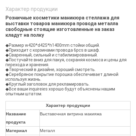
Характер продукции
Розничные косметики маникюра стеллажа для
выставки товаров маникюра провода металла
свободные стоящие изготовленные на заказ
кладут на полку
◆
Размер w420*d425*h1400mm стойки общий.
◆Приходит с корзинами провода 6pcs в шкаф.
◆Сваренный, сильный и стабилизированный.
◆
Постучайте вниз для пакуя, сохраняя космоса и цены для
перехода и хранения.
◆
Творческий в дизайне, хороший смотреть.
◆
Серебряное покрытие порошка обеспечивает длиной
используя жизнь.
◆Круглый заголовок для рекламировать.
◆
Все ваши inquireies хорошо будут объяснены нашим
опытным штатом.
Характер продукции
Название
Выставочная витрина макияжа
продукта
Материал
Металл