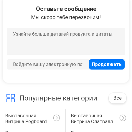
10
Оставьте сообщение
Шкаф журнала
Мы скоро тебе перезвоним!
положения пола
15
Керамические
кафельные
Популярные категории
Все
стеллажи для
выставки товаров
Выставочная 
Выставочная 
Витрина Pegboard
Витрина Слатвалл
22