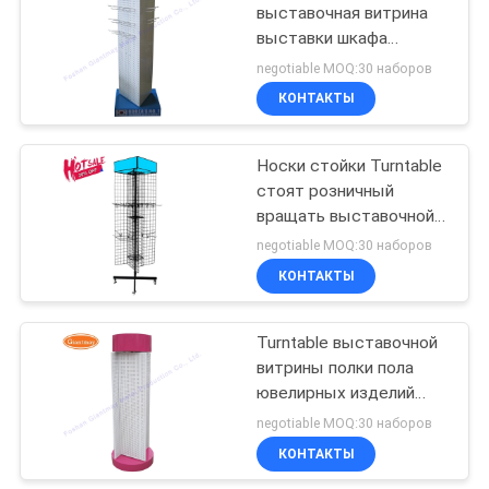
выставочная витрина
выставки шкафа
38
вращая
negotiable MOQ:30 наборов
Розничные
КОНТАКТЫ
стеллажи для
Носки стойки Turntable
выставки товаров
стоят розничный
вращать выставочной
витрины
negotiable MOQ:30 наборов
КОНТАКТЫ
14
Стеллаж для
Turntable выставочной
витрины полки пола
выставки товаров
ювелирных изделий
поздравительной
металла вращая
negotiable MOQ:30 наборов
КОНТАКТЫ
открытки