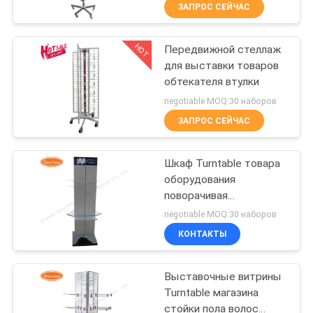
КАЧЕСТВА
ЗАПРОС СЕЙЧАС
HOT
Передвижной стеллаж
СВЯЖИТЕСЬ
59
для выставки товаров
МЫ
обтекателя втулки
Выставочная
negotiable MOQ:30 наборов
витрина ячеистой
НОВОСТИ
ЗАПРОС СЕЙЧАС
сети
СЛУЧАИ
Шкаф Turntable товара
оборудования
поворачивая
КАРТА
16
выставочную витрину
negotiable MOQ:30 наборов
Pegboard
САЙТА
Выставочная
КОНТАКТЫ
витрина корзины
PRIVACY
Выставочные витрины
провода
Turntable магазина
POLICY
стойки пола волос