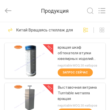
Metal
Production
Co,Ltd..
Продукция
All
Rights
Reserved.
Developed
by
ДОМ
108
ECER
Китай Вращаясь стеллаж для выставки товаров
Выставочная
ПРОДУКТЫ
витрина Pegboard
HOT
вращая шкаф
обтекателя втулки
О
ювелирных изделий
НАС
360°
negotiable MOQ:30 наборов
ЗАПРОС СЕЙЧАС
28
ПУТЕШЕСТВИЕ
Выставочная
HOT
Выставочная витрина
ФАБРИКИ
Turntable металла
витрина Слатвалл
вращая
ПРОВЕРКА
negotiable MOQ:30 наборов