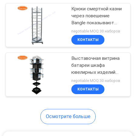
Крюки смертной казни
14
через повешение
Стеллаж для
Bangle показывают
вращая стойку парика
negotiable MOQ:30 наборов
выставки товаров
КОНТАКТЫ
автотракторного
масла
Выставочная витрина
батареи шкафа
ювелирных изделий
18
Bangle использующая
negotiable MOQ:30 наборов
Автомобильный
энергию вращая
КОНТАКТЫ
шкаф батареи
Осмотрите больше