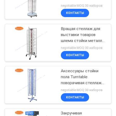
вращая
negotiable MOQ:30 наборов
КОНТАКТЫ
22
Вращаясь стеллаж
Вращая стеллаж для
выставки товаров
для выставки
шлема стойки металла
360 закручивая
товаров
negotiable MOQ:30 наборов
КОНТАКТЫ
Аксессуары стойки
42
пола Turntable
Стеллажи для
поворачивая стеллаж
для выставки товаров
negotiable MOQ:30 наборов
выставки товаров
КОНТАКТЫ
Countertop
Закручивая